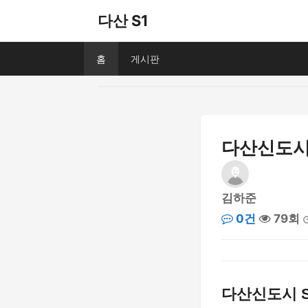
다산 S1
홈
게시판
다산신도시 
김하준
0건
79회
다산신도시 S