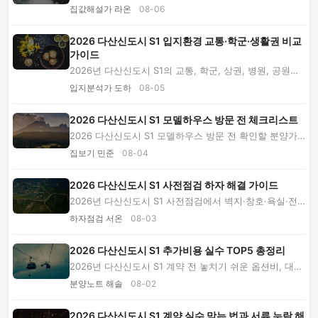
니다. 분양가와 자금 계획, 평면, 동·호수, 환금...
집값해설가 라온
08-06
2026 다산신도시 S1 입지환경 교통·학군·생활권 비교
가이드
2026년 다산신도시 S1의 교통, 학군, 상권, 병원, 공원과
분양가 적정성을 주거입지 전문가 Q&A로 분석...
입지분석가 도하
08-05
2026 다산신도시 S1 모델하우스 방문 전 체크리스트
2026 다산신도시 S1 모델하우스 방문 전 확인할 분양가,
기본 제공품, 유상옵션, 입지, 생활동선과 자금...
집보기 민준
08-04
2026 다산신도시 S1 사전점검 하자 해결 가이드
2026년 다산신도시 S1 사전점검에서 벽지·창호·욕실·전
기·스마트홈 하자를 찾고 정확히 접수하는 방법을...
하자점검 서온
08-03
2026 다산신도시 S1 추가비용 실수 TOP5 총정리
2026년 다산신도시 S1 계약 전 놓치기 쉬운 옵션비, 대출
이자, 취득세, 등기·이사비와 생활권 비용을 실...
분양노트 해솔
08-02
2026 다산신도시 S1 계약 실수 막는 법과 서류 누락 해