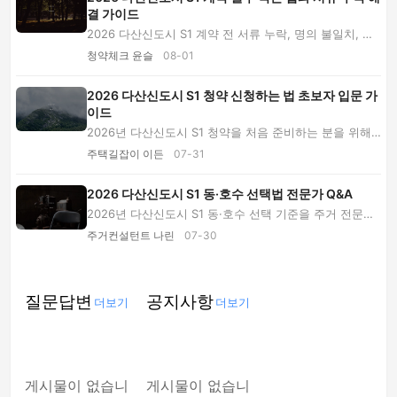
결 가이드
2026 다산신도시 S1 계약 전 서류 누락, 명의 불일치, 계
약금 이체 실패와 자금계획 오류를 예방하는 단...
청약체크 윤슬
08-01
2026 다산신도시 S1 청약 신청하는 법 초보자 입문 가
이드
2026년 다산신도시 S1 청약을 처음 준비하는 분을 위해
모집공고 읽는 법, 공급 유형, 신청 절차, 분양...
주택길잡이 이든
07-31
2026 다산신도시 S1 동·호수 선택법 전문가 Q&A
2026년 다산신도시 S1 동·호수 선택 기준을 주거 전문가
Q&A로 설명합니다. 일조·소음·조망·사생활·이동...
주거컨설턴트 나린
07-30
질문답변
공지사항
더보기
더보기
게시물이 없습니
게시물이 없습니