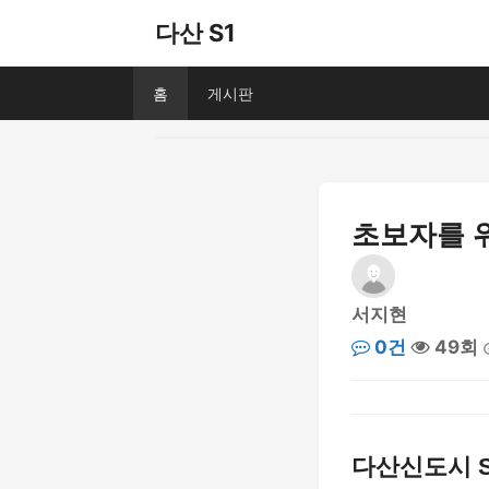
다산 S1
홈
게시판
초보자를 위
서지현
0건
49회
다산신도시 S