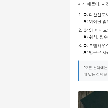
이기 때문에, 사
Q:
다산신도시 
A:
뛰어난 입
Q:
S1 아파
A:
위치, 평수
Q:
모델하우스
A:
방문은 사전
"모든 선택에는
에 맞는 선택을 