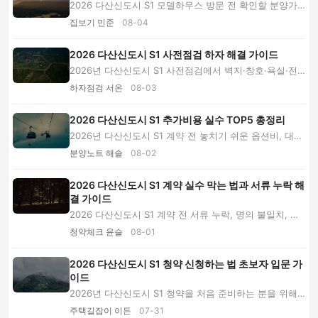
2026 다산신도시 S1 모델하우스 방문 전 확인할 분양가,
기본 제공품, 유상옵션, 입지, 생활동선과 자금...
집보기 민준
08-04
2026 다산신도시 S1 사전점검 하자 해결 가이드
2026년 다산신도시 S1 사전점검에서 벽지·창호·욕실·전
기·스마트홈 하자를 찾고 정확히 접수하는 방법을...
하자점검 서온
08-03
2026 다산신도시 S1 추가비용 실수 TOP5 총정리
2026년 다산신도시 S1 계약 전 놓치기 쉬운 옵션비, 대출
이자, 취득세, 등기·이사비와 생활권 비용을 실...
분양노트 해솔
08-02
2026 다산신도시 S1 계약 실수 막는 법과 서류 누락 해
결 가이드
2026 다산신도시 S1 계약 전 서류 누락, 명의 불일치, 계
약금 이체 실패와 자금계획 오류를 예방하는 단...
청약체크 윤슬
08-01
2026 다산신도시 S1 청약 신청하는 법 초보자 입문 가
이드
2026년 다산신도시 S1 청약을 처음 준비하는 분을 위해
모집공고 읽는 법, 공급 유형, 신청 절차, 분양...
주택길잡이 이든
07-31