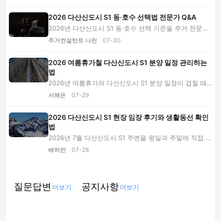
2026 다산신도시 S1 동·호수 선택법 전문가 Q&A
2026년 다산신도시 S1 동·호수 선택 기준을 주거 전문가
Q&A로 설명합니다. 일조·소음·조망·사생활·이동...
주거컨설턴트 나린
07-30
2026 여름휴가철 다산신도시 S1 분양 일정 관리하는
법
2026년 여름휴가와 다산신도시 S1 분양 일정이 겹칠 때
필요한 청약 알림, 모델하우스 폭염 방문, 인증...
서해든
07-29
2026 다산신도시 S1 현장 임장 후기와 생활동선 확인
법
2026년 7월 다산신도시 S1 주변을 평일과 주말에 직접 걸
어본 후기입니다. 출퇴근·장보기·통학·소음 동...
배하린
07-28
질문답변
공지사항
더보기
더보기