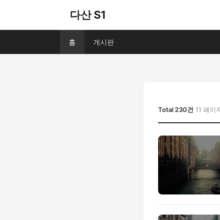
다산 S1
홈
게시판
Total 230건
11 페이