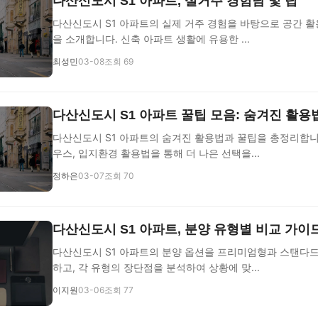
다산신도시 S1 아파트, 실거주 경험담 및 팁
다산신도시 S1 아파트의 실제 거주 경험을 바탕으로 공간 활용
을 소개합니다. 신축 아파트 생활에 유용한 ...
최성민
03-08
조회 69
다산신도시 S1 아파트 꿀팁 모음: 숨겨진 활용
다산신도시 S1 아파트의 숨겨진 활용법과 꿀팁을 총정리합니
우스, 입지환경 활용법을 통해 더 나은 선택을...
정하은
03-07
조회 70
다산신도시 S1 아파트, 분양 유형별 비교 가이
다산신도시 S1 아파트의 분양 옵션을 프리미엄형과 스탠다
하고, 각 유형의 장단점을 분석하여 상황에 맞...
이지원
03-06
조회 77